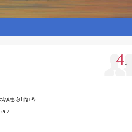
4
人
城镇莲花山路1号
9202