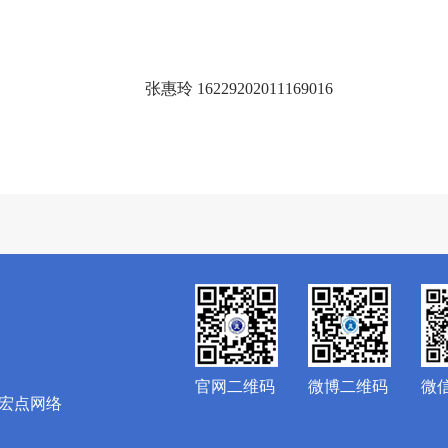
张惠玲 16229202011169016
官网二维码
微博二维码
微
宏点网络