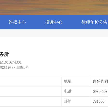
维权中心
投诉中心
律师年检公告
务所
D01674301
城镇莲花山路1号
地址
康乐县附
电话
0930-593
邮编
731500